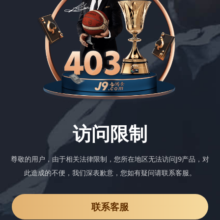
访问限制
尊敬的用户，由于相关法律限制，您所在地区无法访问J9产品，对
此造成的不便，我们深表歉意，您如有疑问请联系客服。
联系客服