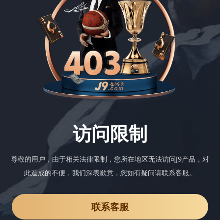
访问限制
尊敬的用户，由于相关法律限制，您所在地区无法访问J9产品，对
此造成的不便，我们深表歉意，您如有疑问请联系客服。
联系客服