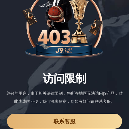
访问限制
尊敬的用户，由于相关法律限制，您所在地区无法访问J9产品，对
此造成的不便，我们深表歉意，您如有疑问请联系客服。
联系客服