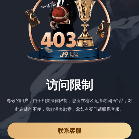
访问限制
尊敬的用户，由于相关法律限制，您所在地区无法访问J9产品，对
此造成的不便，我们深表歉意，您如有疑问请联系客服。
联系客服