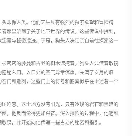
，头却像人类。他们天生具有强烈的探索欲望和冒险精
长者那里听到了关于地下世界的传说。这些传说中提到，
数宝藏与秘密遗迹。于是，狗头人决定亲自前往探索这一
里被密密的藤蔓和古老的树木遮掩着。狗头人凭借着敏锐
的隐秘入口。入口处的空气异常沉重，充满了岁月的痕
的石门和雕刻，这些门上的符号和图案似乎在讲述着一个
的压迫感。这个地方没有阳光，只有冷峻的岩石和黑暗的
吓倒，他反而觉得更加兴奋。深入探险的过程中，他遇到
满敬畏，并开始向他传递一些古老的秘密和指引。